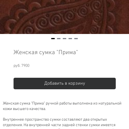
Item
1
Женская сумка "Прима"
of
5
руб. 7900
Добавить в корзину
Женская сумка "Прима" ручной работы выполнена из натуральной
кожи высшего качества.
Внутреннее пространство сумки составляют два открытых
отделения. На внутренней части задней стенки сумки имеется