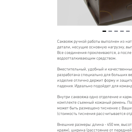
Item
1
Саквояж ручной работы выполнен из нат
of
детали, несущие основную нагрузку, вы
10
Все соединения проклеиваются, а посл
водоотталкивающим средством.
Вместительный, удобный и качественны
разработана специально для больших ве
изделие отлично держит форму и защит
падения. Идеально подойдет для коман
Внутри саквояжа одно отделение и карм
комплекте съемный кожаный ремень. По
может быть размещено тиснение с Ваш
(стоимость тиснения рассчитывается отд
Внешние размеры: длина - 450 мм, высота 
краям), ширина (расстояние от передней 