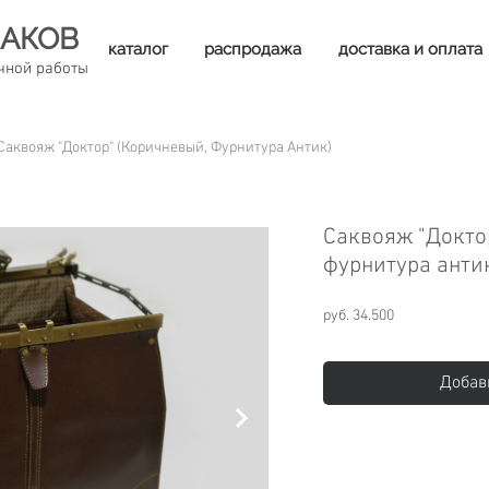
АКОВ
каталог
распродажа
доставка и оплата
чной работы
Саквояж "Доктор" (коричневый, Фурнитура Антик)
Саквояж "Докто
фурнитура анти
руб. 34.500
Добав