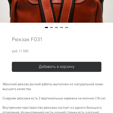
Item
1
Рюкзак FO31
of
5
руб. 11.500
Добавить в корзину
Женский рюкзак ручной работы выполнен из натуральной кожи
высшего качества.
Снаружи рюкзака есть 2 вертикальных кармана на молнии (18 см).
Внутреннее пространство рюкзака состоит из одного большого
отделения. На внутренней части задней стенки есть плоский