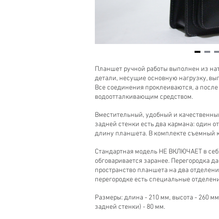
Item
1
Планшет ручной работы выполнен из нат
of
детали, несущие основную нагрузку, вы
5
Все соединения проклеиваются, а посл
водоотталкивающим средством.
Вместительный, удобный и качественны
задней стенки есть два кармана: один о
длину планшета. В комплекте съемный 
Стандартная модель НЕ ВКЛЮЧАЕТ в себ
обговаривается заранее. Перегородка д
пространство планшета на два отделени
перегородке есть специальные отделения
Размеры: длина - 210 мм, высота - 260 м
задней стенки) - 80 мм.