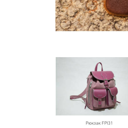
Item
1
of
1
Рюкзак FPI31